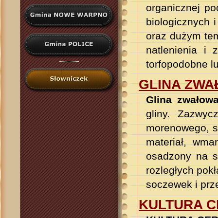
organicznej po
biologicznych 
oraz dużym tem
natlenienia i 
torfopodobne lu
GLINA ZW
Glina zwałow
gliny
.
Z
azwycz
morenowego, sk
materiał, wmar
osadzony na s
rozległych pok
soczewek i prz
KULTURA C