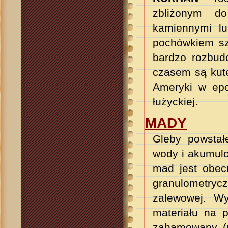
zbliżonym do
kamiennymi l
pochówkiem sz
bardzo rozbud
czasem są kute
Ameryki w epoc
łużyckiej.
MADY
G
leby powstał
wody i akumulo
mad jest obec
granulometryc
zalewowej. W
materiału na p
zahamowany (n