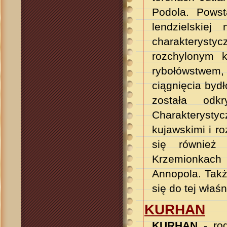
Podola. Powst
lendzielskie
charakterystyc
rozchylonym k
rybołówstwem, 
ciągnięcia bydł
została odk
Charakterysty
kujawskimi i r
się również 
Krzemionkach 
Annopola. Takż
się do tej właśn
KURHAN
KURHAN
- rod