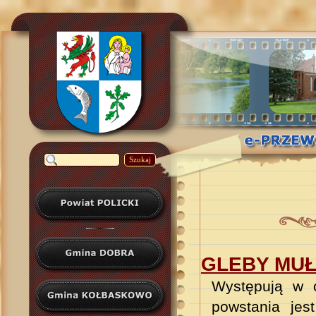
Szukaj
GLEBY MU
W
ystępują w 
powstania jes