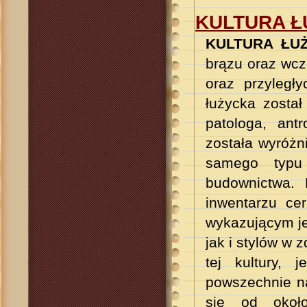
KULTURA 
KULTURA ŁU
brązu oraz wcz
oraz przyległ
łużycka został
patologa, ant
została wyróżn
samego typu
budownictwa.
inwentarzu ce
wykazującym je
jak i stylów w 
tej kultury,
powszechnie na
się od około