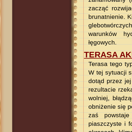
zacząć rozwija
brunatnienie. 
glebotwórczych
warunków hyd
łęgowych.
TERASA A
Terasa tego ty
W tej sytuacji s
dotąd przez je
rezultacie rze
wolniej, błądz
obniżenie się p
zaś powstaje
piaszczyste i 