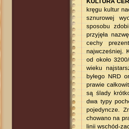
KULTURA CE
kręgu kultur na
sznurowej wyo
sposobu zdobi
przyjęła nazw
cechy prezen
najwcześniej. 
od około 3200/
wieku najstar
byłego NRD ora
prawie całkowi
są ślady krótk
dwa typy poch
pojedyncze. Z
chowano na pra
linii wschód-za