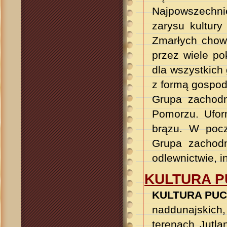
Najpowszechni
zarysu kultury
Zmarłych chow
przez wiele po
dla wszystkich g
z formą gospoda
Grupa zachod
Pomorzu. Ufor
brązu. W pocz
Grupa zachodn
odlewnictwie, 
KULTURA 
KULTURA PU
naddunajskich
terenach Jutlan