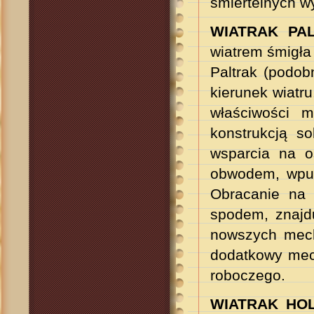
śmiertelnych 
WIATRAK PA
wiatrem śmigła 
Paltrak (podob
kierunek wiatr
właściwości m
konstrukcją so
wsparcia na o
obwodem, wpus
Obracanie na 
spodem, znajdu
nowszych mech
dodatkowy mech
roboczego.
WIATRAK HOLE