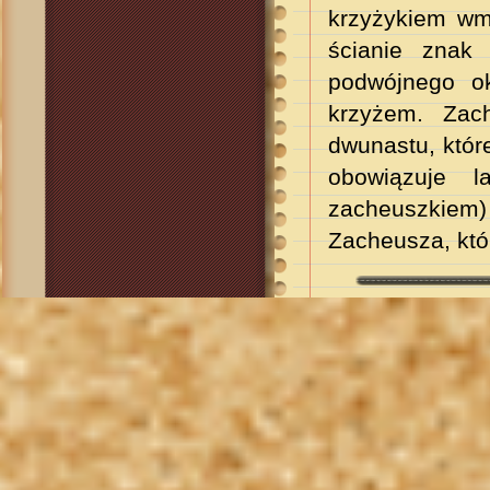
krzyżykiem wm
ścianie znak
podwójnego o
krzyżem. Zac
dwunastu, któr
obowiązuje 
zacheuszkiem
Zacheusza, któ