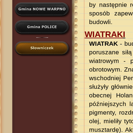
by następnie 
sposób zapewn
budowli.
WIATRAK
I
WIATRAK
- bu
poruszane siłą
wiatrowym - p
obrotowym. Zna
wschodniej Pers
służyły główni
obecnej Holan
późniejszych la
pigmenty, rozd
olej, mieliły t
musztardę). Ak