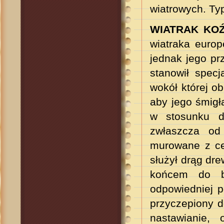
wiatrowych. Typ
WIATRAK KOŹL
wiatraka europe
jednak jego pr
stanowił spec
wokół której o
aby jego śmigł
w stosunku d
zwłaszcza od 
murowane z ceg
służył drąg dre
końcem do be
odpowiedniej 
przyczepiony d
nastawianie,