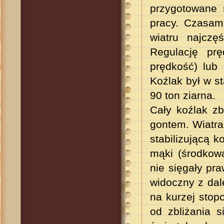
przygotowane 
pracy. Czasam
wiatru najczę
Regulację prę
prędkość) lub 
Koźlak był w s
90 ton ziarna.
Cały koźlak z
gontem. Wiatra
stabilizującą 
mąki (środkow
nie sięgały pra
widoczny z dal
na kurzej stop
od zbliżania s