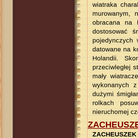
wiatraka char
murowanym, na
obracana na ł
dostosować śm
pojedynczych 
datowane na ko
Holandii. Sk
przeciwległej 
mały wiatracz
wykonanych z 
dużymi śmigła
rolkach posu
nieruchomej cz
ZACHEUSZ
ZACHEUSZEK