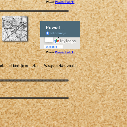
Pokaż
Powiat Policki
Pokaż
Powiat Policki
ek pełni funkcję mieszkalną. W sąsiedztwie znajduje