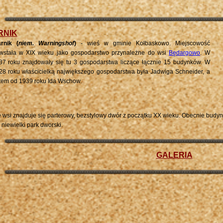
RNIK
rnik (
niem.
Warningshof
)
- wieś w gminie Kołbaskowo.
Miejscowość
wstała w XIX wieku jako gospodarstwo przynależne do wsi
Będargowo
. W
87 roku znajdowały się tu 3 gospodarstwa liczące łącznie 15 budynków. W
28 roku właścicielką największego gospodarstwa była Jadwiga Schneider, a
tem od 1939 roku Ida Wschow.
 wsi znajduje się parterowy, bezstylowy dwór z początku XX wieku. Obecnie budyn
 niewielki park dworski.
GALERIA