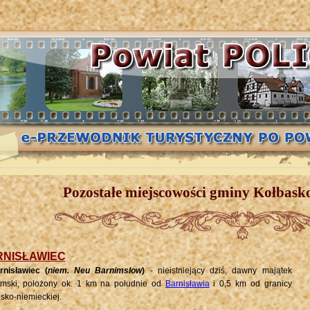
Pozostałe miejscowości gminy Kołbasko
NISŁAWIEC
rnisławiec (
niem. Neu Barnimslow
)
- nieistniejący dziś, dawny majątek
emski, położony ok. 1 km na południe od
Barnisławia
i 0,5 km od granicy
lsko-niemieckiej.