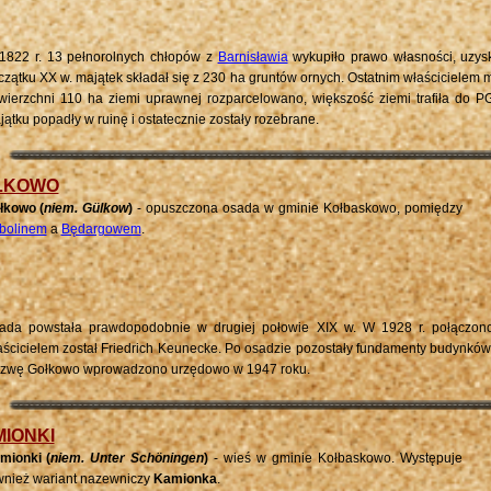
1822 r. 13 pełnorolnych chłopów z
Barnisławia
wykupiło prawo własności, uzysk
czątku XX w. majątek składał się z 230 ha gruntów ornych. Ostatnim właścicielem m
wierzchni 110 ha ziemi uprawnej rozparcelowano, większość ziemi trafiła do 
ątku popadły w ruinę i ostatecznie zostały rozebrane.
ŁKOWO
łkowo (
niem. Gülkow
)
- opuszczona osada w gminie Kołbaskowo, pomiędzy
bolinem
a
Będargowem
.
ada powstała prawdopodobnie w drugiej połowie XIX w. W 1928 r. połączono
aścicielem został Friedrich Keunecke. Po osadzie pozostały fundamenty budynków
zwę Gołkowo wprowadzono urzędowo w 1947 roku.
IONKI
mionki
(
niem.
Unter Schöningen
)
- wieś w gminie Kołbaskowo. Występuje
wnież wariant nazewniczy
Kamionka
.