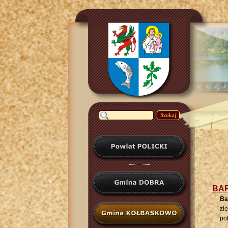
Szukaj
BAR
Ba
zi
po