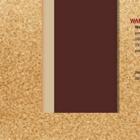
WA
Wa
po
18
19
po
We
się