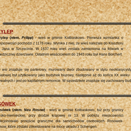
ZYLEP
zylep (
niem.
Prilipp
)
- wieś w gminie Kołbaskowo.
Pierwsza wzmianka o
ejscowości pochodzi z 1176 roku. Wynika z niej, że wieś należała do Klasztoru
. Jana w Szczecinie. W 1637 roku wieś została zamieniona na folwark w
iedzicznej dzierżawie. Ostatnim właścicielem do 1945 roku był Hans Borchert.
 wsi znajduje się parterowy, murowany dwór zbudowany w stylu neoklasycysty
iatowej był użytkowany jako budynek biurowy, następnie aż do końca XX wieku 
ywatnych i jest po kapitalnym remoncie. W sąsiedztwie znajduje się zachowany bud
SÓWEK
sówek (
niem.
Neu Rosow
)
- wieś w gminie Kołbaskowo
,
tuż przy granicy
lsko-niemieckiej, przy drodze krajowej nr 13.
W pobliżu miejscowości
nkcjonowało przejście graniczne dla samochodów osobowych Rosówek-
sow, które zostało zlikwidowane na mocy układu z Schengen.