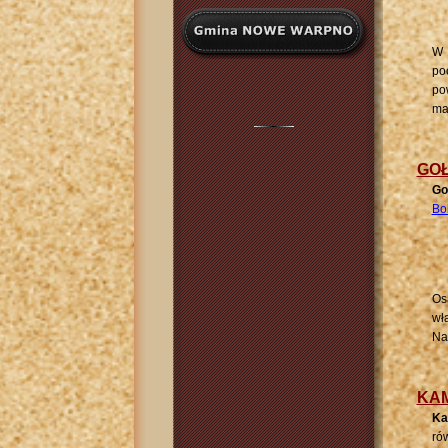
W 
po
po
maj
GO
Go
Bo
Os
wł
Na
KAM
Ka
ró