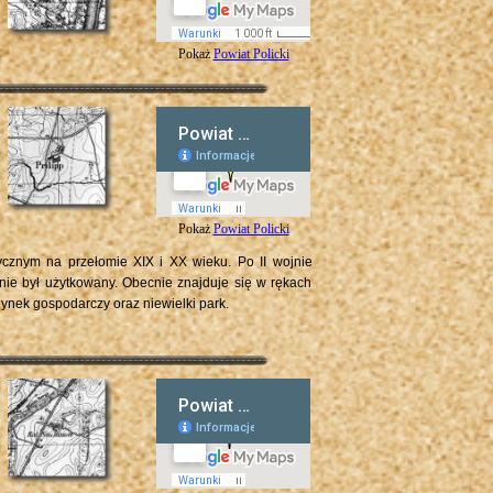
Pokaż
Powiat Policki
Pokaż
Powiat Policki
cznym na przełomie XIX i XX wieku. Po II wojnie
nie był użytkowany. Obecnie znajduje się w rękach
ynek gospodarczy oraz niewielki park.