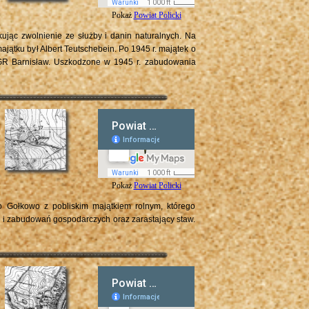
Pokaż
Powiat Policki
ując zwolnienie ze służby i danin naturalnych. Na
ajątku był Albert Teutschebein.
Po 1945 r. majątek o
PGR Barnisław. Uszkodzone w 1945 r. zabudowania
Pokaż
Powiat Policki
 Gołkowo z pobliskim majątkiem rolnym, którego
 i zabudowań gospodarczych oraz zarastający staw.