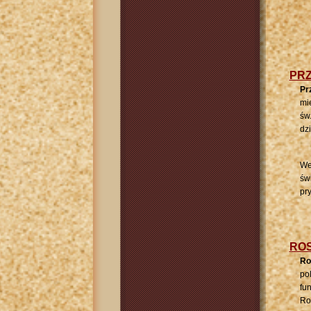
PR
Pr
mi
św
dz
We
św
pr
RO
Ro
po
fu
Ro