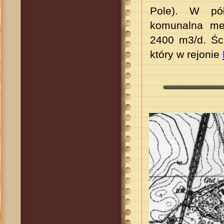
Pole).
W pół
komunalna mec
2400 m3/d. Śc
który w rejonie