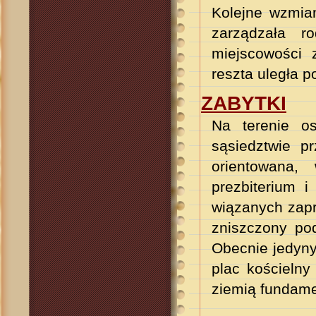
Kolejne wzmian
zarządzała r
miejscowości 
reszta uległa 
ZABYTKI
Na terenie o
sąsiedztwie pr
orientowana,
prezbiterium 
wiązanych zapr
zniszczony po
Obecnie jedyny
plac kościeln
ziemią fundame