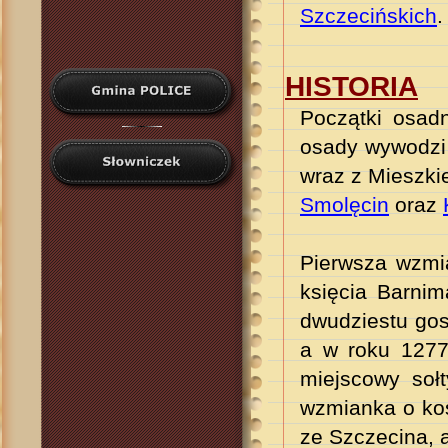
Szczecińskich
.
HISTORIA
Początki osadn
osady wywodzi 
wraz z Mieszki
Smolęcin
oraz
Pierwsza wzmi
księcia Barnim
dwudziestu gos
a w roku 1277
miejscowy soł
wzmianka o koś
ze Szczecina, 