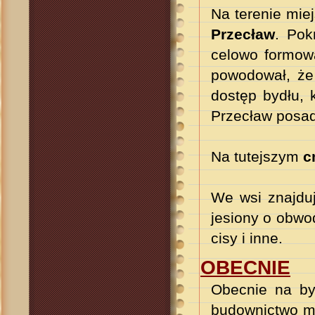
Na terenie mie
Przecław
. Pok
celowo formowa
powodował, że 
dostęp bydłu, 
Przecław posad
Na tutejszym
c
We wsi znajdu
jesiony o obwo
cisy i inne.
OBECNIE
Obecnie na był
budownictwo mi