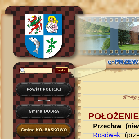
Szukaj
POŁOŻENIE
Przecław (
nie
Rosówek
(prze