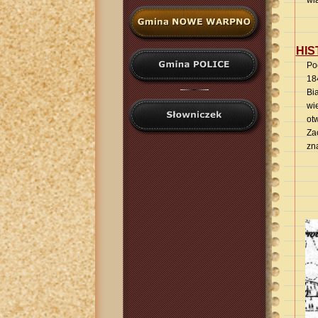
wi
HIS
Po
18
Bi
wi
ot
Za
zn