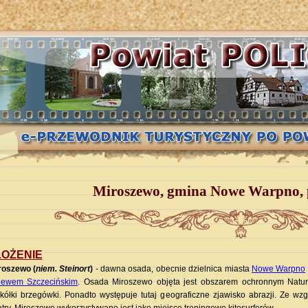
Miroszewo, gmina Nowe Warpno, p
OŻENIE
roszewo (
niem. Steinort
)
- dawna osada, obecnie dzielnica miasta
Nowe Warpno
lewem Szczecińskim
. Osada Miroszewo objęta jest obszarem ochronnym Natura
skółki brzegówki. Ponadto występuje tutaj geograficzne zjawisko abrazji. Ze wz