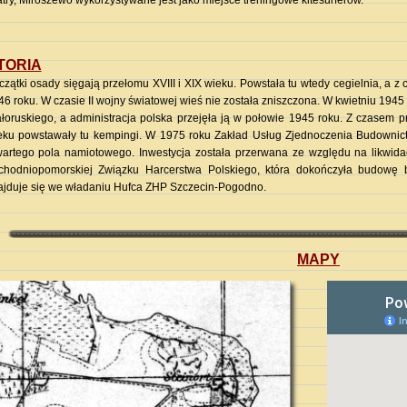
atry, Miroszewo wykorzystywane jest jako miejsce treningowe kitesurferów.
TORIA
czątki osady sięgają przełomu XVIII i XIX wieku. Powstała tu wtedy cegielnia, a z
46 roku. W czasie II wojny światowej wieś nie została zniszczona. W kwietniu 1945
ałoruskiego, a administracja polska przejęła ją w połowie 1945 roku. Z czasem pr
eku powstawały tu kempingi. W 1975 roku Zakład Usług Zjednoczenia Budowni
wartego pola namiotowego. Inwestycja została przerwana ze względu na likwid
chodniopomorskiej Związku Harcerstwa Polskiego, która dokończyła budowę
ajduje się we władaniu Hufca ZHP Szczecin-Pogodno.
MAPY