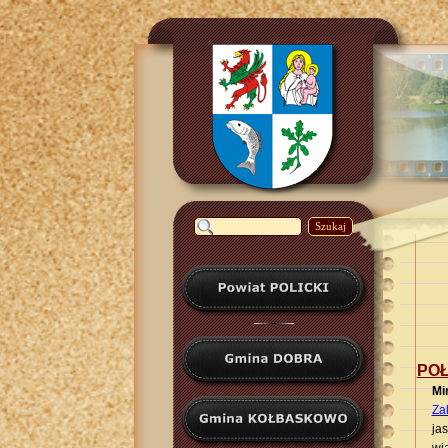
Szukaj
POŁ
Mi
Za
ja