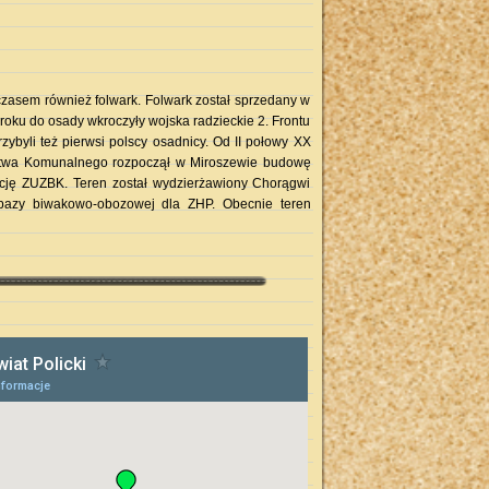
 czasem również folwark. Folwark został sprzedany w
 roku do osady wkroczyły wojska radzieckie 2. Frontu
zybyli też pierwsi polscy osadnicy.
Od II połowy XX
ctwa Komunalnego rozpoczął w Miroszewie budowę
ację ZUZBK. Teren został wydzierżawiony Chorągwi
 bazy biwakowo-obozowej dla ZHP. Obecnie teren