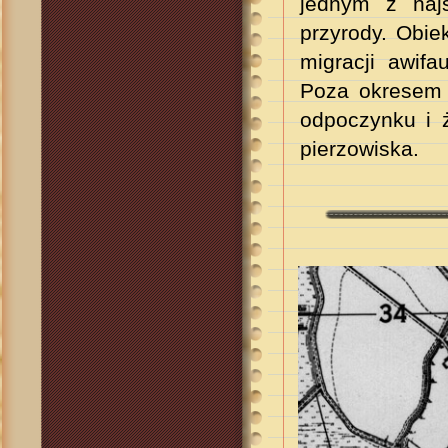
jednym z najs
przyrody. Obie
migracji awif
Poza okresem 
odpoczynku i ż
pierzowiska.