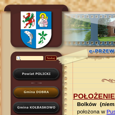
Szukaj
POŁOŻENIE
Bolków (
niem
położona w
Pus