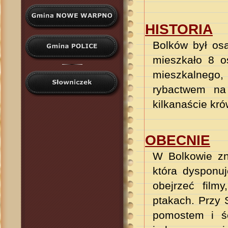
HISTORIA
Bolków był os
mieszkało 8 o
mieszkalnego,
rybactwem na
kilkanaście kró
OBECNIE
W Bolkowie zn
która dysponu
obejrzeć film
ptakach. Przy 
pomostem i śc